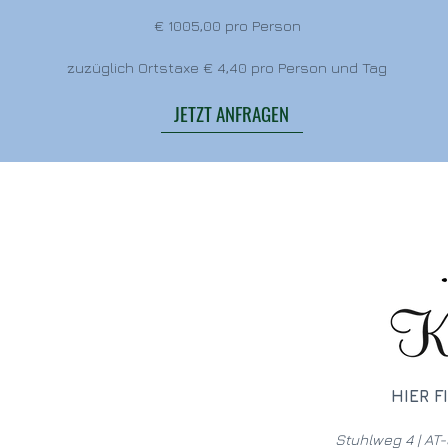
€ 1005,00 pro Person
zuzüglich Ortstaxe € 4,40 pro Person und Tag
JETZT ANFRAGEN
HIER F
Stuhlweg 4 | AT-