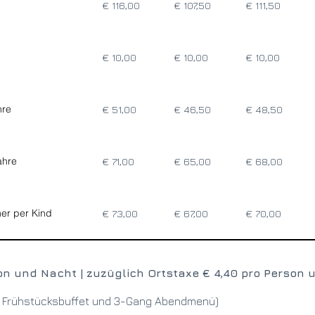
€ 116,00
€ 107,50
€ 111,50
€ 10,00
€ 10,00
€ 10,00
hre
€ 51,00
€ 46,50
€ 48,50
ahre
€ 71,00
€ 65,00
€ 68,00
mer per Kind
€ 73,00
€ 67,00
€ 70,00
son und Nacht | zuzüglich Ortstaxe € 4,40 pro Person
es Frühstücksbuffet und 3-Gang Abendmenü)