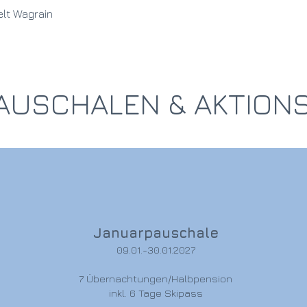
welt Wagrain
AUSCHALEN & AKTIO
Januarpauschale
09.01.-30.01.2027
7 Übernachtungen/Halbpension
inkl. 6 Tage Skipass