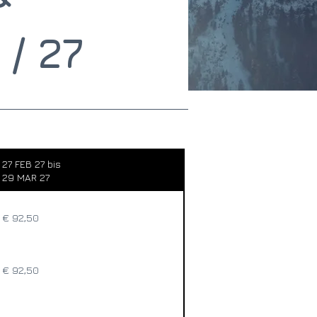
/ 27
27 FEB 27 bis
29 MAR 27
€ 92,50
€ 92,50